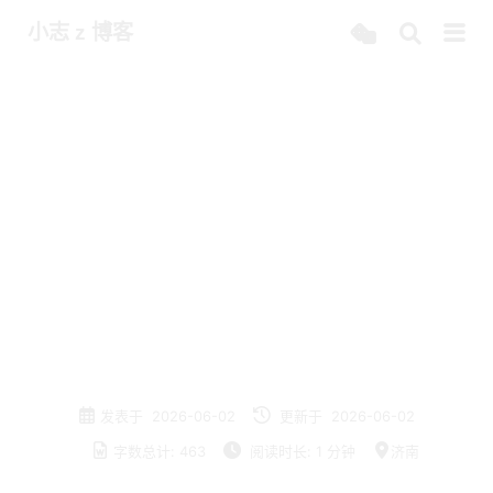
小志 z 博客
原创
运维
零基础搭建 AI 代码审计平台
DeepAudit
发表于
2026-06-02
更新于
2026-06-02
字数总计:
463
阅读时长:
1 分钟
济南