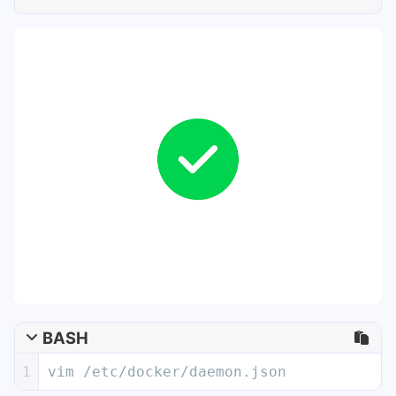
BASH
1
vim /etc/docker/daemon.json