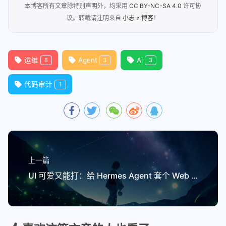
本博客所有文章除特别声明外，均采用
CC BY-NC-SA 4.0
许可协
议。转载请注明来自
小志 z 博客
！
运维
Agent
Ai
8
3
3
代码审计
1
上一篇
UI 可爱又能打：给 Hermes Agent 套个 Web 壳部署实录