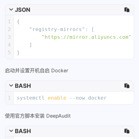
JSON
1
{
2
"registry-mirrors"
:
[
3
"https://mirror.aliyuncs.com"
4
]
5
}
启动并设置开机自启 Docker
BASH
1
systemctl 
enable
 --now docker
使用官方脚本安装 DeepAudit
BASH