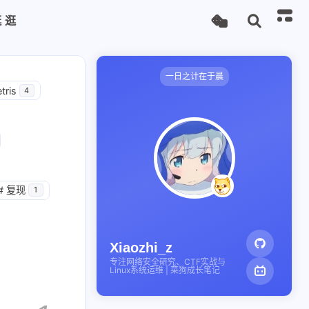
逛逛
一日之计在于晨
tris
4
#
复现
1
Xiaozhi_z
专注网络安全研究、CTF实战与
Linux系统运维 | 菜狗成长笔记