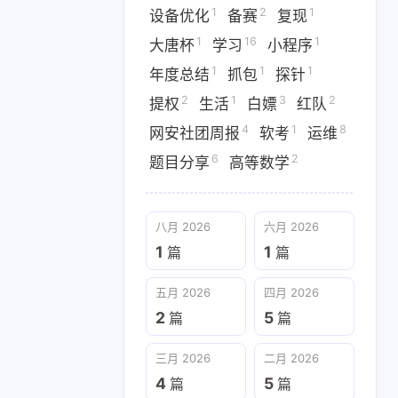
1
2
1
‌设备优化
备赛
复现
4
1
3
tris
Old系统
Pwn
1
16
1
大唐杯
学习
小程序
2
1
1
9
F
SSTI
Web
WriteUP
1
1
1
年度总结
抓包
探针
2
1
3
2
提权
生活
白嫖
红队
2
1
1
16
备赛
复现
大唐杯
学习
4
1
8
网安社团周报
软考
运维
2
1
3
2
提权
生活
白嫖
红队
6
2
题目分享
高等数学
6
2
分享
高等数学
八月 2026
六月 2026
五月 2026
四月 2026
1
1
篇
篇
2
5
篇
篇
五月 2026
四月 2026
一月 2026
十二月 2025
2
5
篇
篇
4
6
篇
篇
三月 2026
二月 2026
4
5
篇
篇