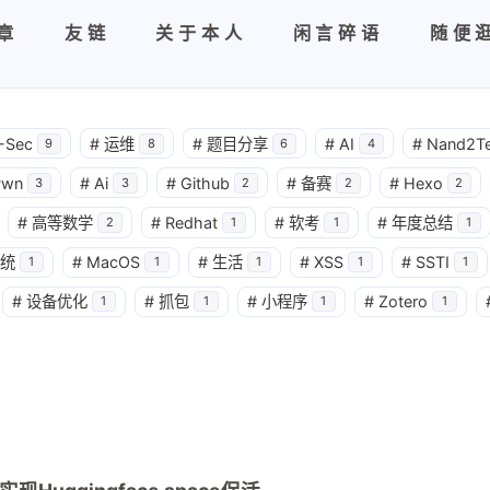
章
友链
关于本人
闲言碎语
随便
-Sec
#
运维
#
题目分享
#
AI
#
Nand2Te
9
8
6
4
Pwn
#
Ai
#
Github
#
备赛
#
Hexo
3
3
2
2
2
#
高等数学
#
Redhat
#
软考
#
年度总结
2
1
1
1
系统
#
MacOS
#
生活
#
XSS
#
SSTI
1
1
1
1
1
#
‌设备优化
#
抓包
#
小程序
#
Zotero
1
1
1
1