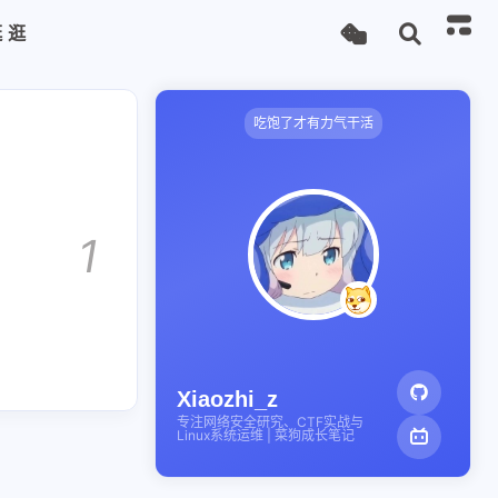
逛逛
吃饱了才有力气干活
1
Xiaozhi_z
专注网络安全研究、CTF实战与
Linux系统运维 | 菜狗成长笔记