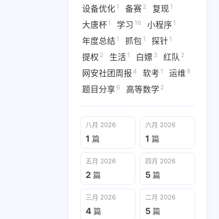
1
2
1
‌设备优化
备赛
复现
4
1
3
tris
Old系统
Pwn
1
16
1
大唐杯
学习
小程序
2
1
1
9
F
SSTI
Web
WriteUP
1
1
1
年度总结
抓包
探针
2
1
3
2
提权
生活
白嫖
红队
2
1
1
16
备赛
复现
大唐杯
学习
4
1
8
网安社团周报
软考
运维
2
1
3
2
提权
生活
白嫖
红队
6
2
题目分享
高等数学
6
2
分享
高等数学
八月 2026
六月 2026
五月 2026
四月 2026
1
1
篇
篇
2
5
篇
篇
五月 2026
四月 2026
一月 2026
十二月 2025
2
5
篇
篇
4
6
篇
篇
三月 2026
二月 2026
4
5
篇
篇