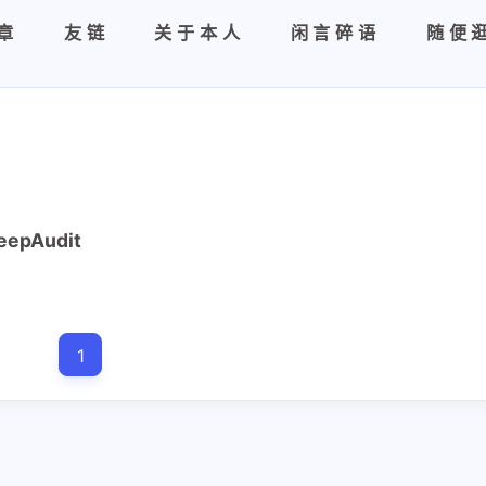
章
友链
关于本人
闲言碎语
随便
pAudit
1