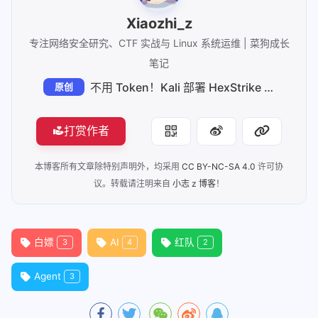
Xiaozhi_z
专注网络安全研究、CTF 实战与 Linux 系统运维 | 菜狗成长
笔记
不用 Token！Kali 部署 HexStrike 配合 Trae 提高挖洞效率
原创
打赏作者
本博客所有文章除特别声明外，均采用
CC BY-NC-SA 4.0
许可协
议。转载请注明来自
小志 z 博客
！
白嫖
AI
红队
3
4
2
Agent
3