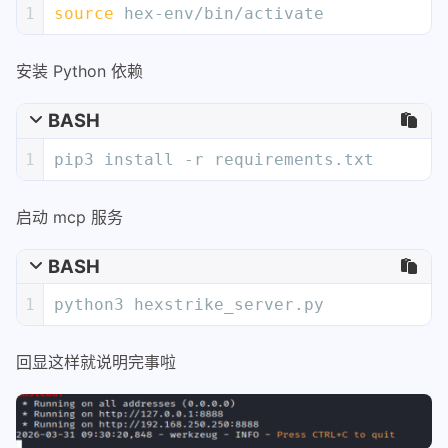
1
source
 hex-env/bin/activate
安装 Python 依赖
BASH
1
pip3 install -r requirements.txt
启动 mcp 服务
BASH
1
python3 hexstrike_server.py
回显这样就说明完事啦