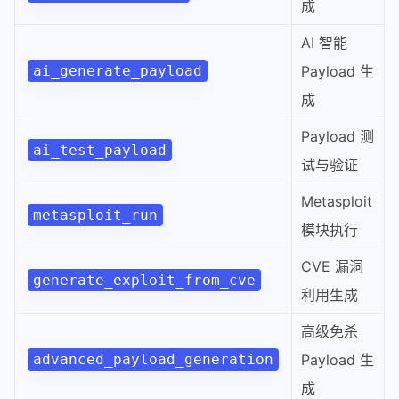
成
AI 智能
ai_generate_payload
Payload 生
成
Payload 测
ai_test_payload
试与验证
Metasploit
metasploit_run
模块执行
CVE 漏洞
generate_exploit_from_cve
利用生成
高级免杀
advanced_payload_generation
Payload 生
成