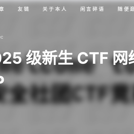
章
友链
关于本人
闲言碎语
随便
ec
25 级新生 CTF
P