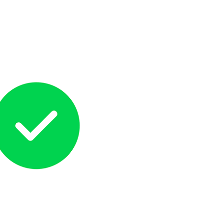
1
1
1
1
小程序
年度总结
抓包
探针
4
1
8
网安社团周报
软考
运维
题目
六月 2026
五月 2026
1
2
篇
篇
二月 2026
一月 2026
5
4
篇
篇