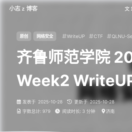
小志 z 博客
文
WriteUP
CTF
QLNU-S
原创
网络安全
齐鲁师范学院 20
Week2 WriteU
发表于
2025-10-28
更新于
2025-10-28
字数总计:
979
阅读时长:
3 分钟
济南