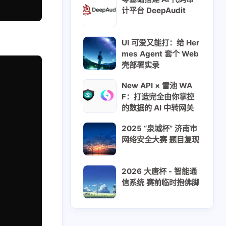
计平台 DeepAudit
UI 可爱又能打：给 Her
mes Agent 套个 Web
壳部署实录
New API × 雷池 WA
F：打造完全由你掌控
的数据的 AI 中转网关
2025 “泉城杯” 济南市
网络安全大赛 题目复现
2026 大唐杯 - 智能通
信系统 赛前临时抱佛脚