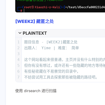
[WEEK2] 藏匿之处
PLAINTEXT
1
题目信息 - [WEEK2]藏匿之处
互动
2
出题人： Yime | 难度： 简单
最新评论
3
4
这个网站看起来很普通，主页并没有什么特别的
正在加载中...
5
但你有没有想过，或许还有一些隐藏的地方等待
6
有些秘密藏在不易察觉的目录中，
7
不妨尝试用工具去探索那些被隐藏的路径吧。
使用 dirsearch 进行扫描