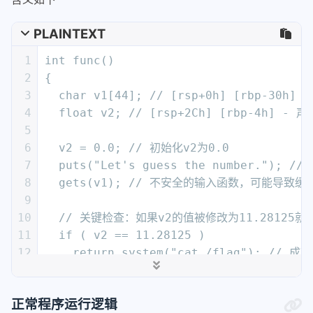
PLAINTEXT
1
int func()
2
{
3
  char v1[44]; // [rsp+0h] [rbp-30h
4
  float v2; // [rsp+2Ch] [rbp-4h]
5
6
  v2 = 0.0; // 初始化v2为0.0
7
  puts("Let's guess the number."); 
8
  gets(v1); // 不安全的输入函数，可能导致
9
10
  // 关键检查：如果v2的值被修改为11.28125就获
11
  if ( v2 == 11.28125 )
12
    return system("cat /flag"); /
13
  else
14
    return puts("Its value should b
正常程序运行逻辑
15
}