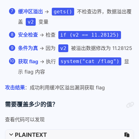
缓冲区溢出
→
不检查边界，数据溢出覆
gets()
盖
变量
v2
安全检查
→ 检查
if (v2 == 11.28125)
条件为真
→ 因为
被溢出数据修改为 11.28125
v2
获取 flag
→ 执行
显
system("cat /flag")
示 flag 内容
攻击结果
：成功利用缓冲区溢出漏洞获取 flag
需要覆盖多少的值？
查看代码可以发现
PLAINTEXT