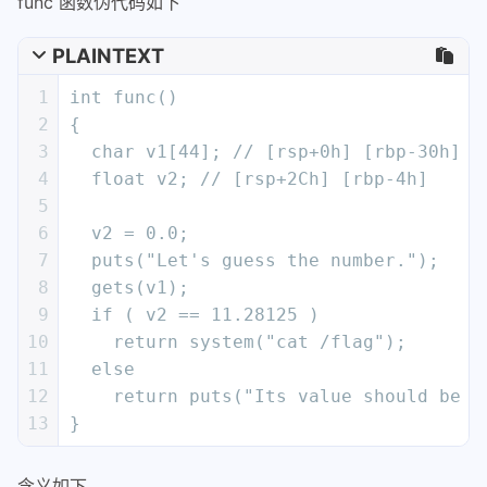
func 函数伪代码如下
PLAINTEXT
1
int func()
2
{
3
  char v1[44]; // [rsp+0h] [rbp-30h] B
4
  float v2; // [rsp+2Ch] [rbp-4h]
5
6
  v2 = 0.0;
7
  puts("Let's guess the number.");
8
  gets(v1);
9
  if ( v2 == 11.28125 )
10
    return system("cat /flag");
11
  else
12
    return puts("Its value should be 1
13
}
含义如下