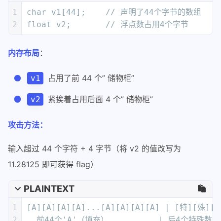
1
char v1[44];    // 声明了44个字节的数组
2
float v2;       // 浮点数占用4个字节
内存布局
：
占用了前 44 个” 储物柜”
v1
紧挨着占用后面 4 个” 储物柜”
v2
攻击方法：
输入超过 44 个字符 + 4 字节（将 v2 的值改写为
11.28125 即可获得 flag）
PLAINTEXT
1
[A][A][A][A]...[A][A][A][A] | [特][殊][
2
  前44个'A'（填充）          | 后4个特殊数