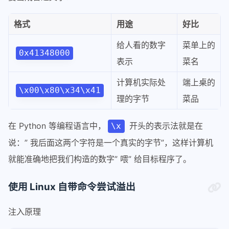
格式
用途
好比
给人看的数字
菜单上的
0x41348000
表示
菜名
计算机实际处
端上桌的
\x00\x80\x34\x41
理的字节
菜品
在 Python 等编程语言中，
开头的表示法就是在
\x
说：” 我后面这两个字符是一个真实的字节”，这样计算机
就能准确地把我们构造的数字” 喂” 给目标程序了。
使用 Linux 自带命令尝试溢出
注入原理