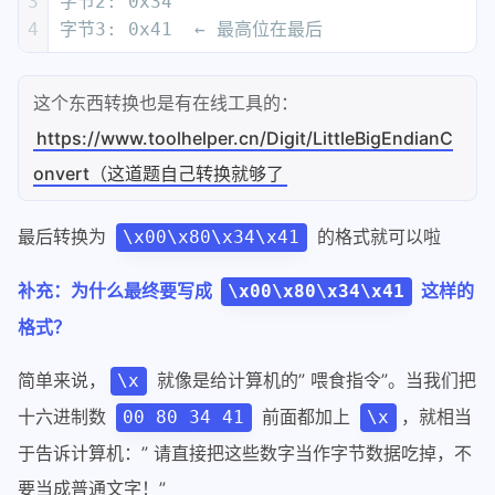
3
字节2: 0x34
4
字节3: 0x41  ← 最高位在最后
这个东西转换也是有在线工具的：
https://www.toolhelper.cn/Digit/LittleBigEndianC
onvert（这道题自己转换就够了
最后转换为
的格式就可以啦
\x00\x80\x34\x41
补充：为什么最终要写成
这样的
\x00\x80\x34\x41
格式？
简单来说，
就像是给计算机的” 喂食指令”。当我们把
\x
十六进制数
前面都加上
，就相当
00 80 34 41
\x
于告诉计算机：” 请直接把这些数字当作字节数据吃掉，不
要当成普通文字！”