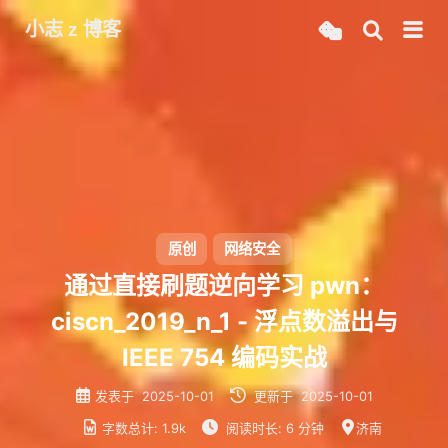
小志 z 博客
原创
网络安全
通过直接刷题逆向学习 pwn：
ciscn_2019_n_1 - 浮点数溢出与
IEEE 754 编码实战
发表于
2025-10-01
更新于
2025-10-01
字数总计:
1.9k
阅读时长:
6 分钟
济南