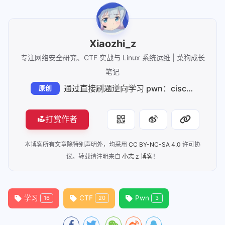
Xiaozhi_z
专注网络安全研究、CTF 实战与 Linux 系统运维 | 菜狗成长
笔记
通过直接刷题逆向学习 pwn：ciscn_2019_n_1 - 浮点数溢出与 IEEE 754 编码实战
原创
打赏作者
本博客所有文章除特别声明外，均采用
CC BY-NC-SA 4.0
许可协
议。转载请注明来自
小志 z 博客
！
学习
CTF
Pwn
16
20
3