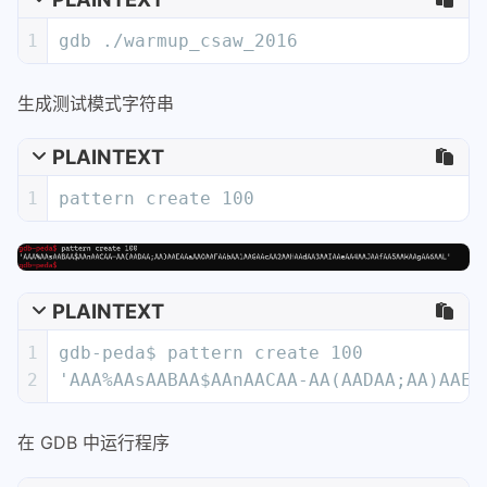
1
gdb ./warmup_csaw_2016
生成测试模式字符串
PLAINTEXT
1
pattern create 100
PLAINTEXT
1
gdb-peda$ pattern create 100
2
'AAA%AAsAABAA$AAnAACAA-AA(AADAA;AA)AAEA
在 GDB 中运行程序