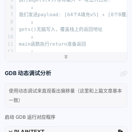
6
    ↓
7
我们发送payload: [64个A填充v5] + [8个B覆盖rb
8
    ↓
9
gets()无脑写入，覆盖栈上的返回地址
10
    ↓
11
main函数执行return准备返回
12
    ↓
13
从栈上弹出返回地址，但弹出的是我们覆盖的0x4006
14
    ↓
GDB 动态调试分析
15
程序跳转到0x40060D（sub_40060D函数）
16
    ↓
17
执行system("cat flag.txt") ← 攻击成功！
使用动态调试来直观看出偏移量（这里和上篇文章基本
18
    ↓
一致）
19
显示flag内容
启动 GDB 运行对应程序
PLAINTEXT