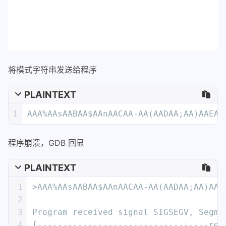
程序崩溃，GDB 回显
PLAINTEXT
1
>AAA%AAsAABAA$AAnAACAA-AA(AADAA;AA)AAE
2
3
Program received signal SIGSEGV, Segme
4
[----------------------------------reg
5
RAX: 0x7fffffffe130 ("AAA%AAsAABAA$AAn
6
RBX: 0x7fffffffe288 --> 0x7fffffffe536
7
RCX: 0x7ffff7f9f8e0 --> 0xfbad2288
8
RDX: 0x0
9
RSI: 0x6022a1 ("AA%AAsAABAA$AAnAACAA-A
10
RDI: 0x7ffff7fa17c0 --> 0x0
11
RBP: 0x4141334141644141 ('AAdAA3AA')
12
RSP: 0x7fffffffe178 ("IAAeAA4AAJAAfAA5
13
RIP: 0x4006a4 (ret)