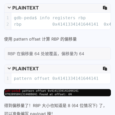
32
[------------------------------------s
PLAINTEXT
33
0000| 0x7fffffffe178 ("IAAeAA4AAJAAfAA
34
0008| 0x7fffffffe180 ("AJAAfAA5AAKAAgA
1
pattern offset 0x4141334141644141
35
0016| 0x7fffffffe188 ("AAKAAgAA6AAL")
36
0024| 0x7fffffffe190 --> 0x4c414136 ('
37
0032| 0x7fffffffe198 --> 0x7fffffffe28
38
0040| 0x7fffffffe1a0 --> 0x7fffffffe28
得到偏移量了！RBP 大小也知道是 8 (64 位情况下) 了，
39
0048| 0x7fffffffe1a8 --> 0x2377246a6e1
可以准备编写 payload 辣！
40
0056| 0x7fffffffe1b0 --> 0x0
41
[-------------------------------------
42
Legend: code, data, rodata, value
架
RBP 大
43
Stopped reason: SIGSEGV
说明
44
0x00000000004006a4 in ?? ()
构
小
64
寄存器是 64 位的，所以 RBP 占
8 字节
位
用 8 字节
32
寄存器是 32 位的，所以 EBP 占
4 字节