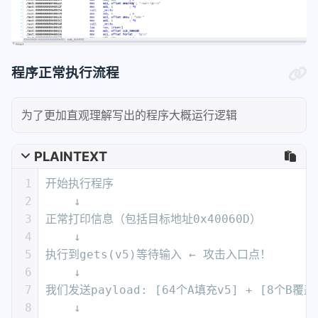
程序正常执行流程
为了更加直观理解写出的程序大概运行逻辑
PLAINTEXT
1
开始执行程序
2
    ↓
3
正常打印信息（包括目标地址0x40060D）
4
    ↓
5
执行到gets(v5)等待输入 ← 攻击入口点！
6
    ↓
7
我们发送payload: [64个A填充v5] + [8个B覆盖rb
8
    ↓