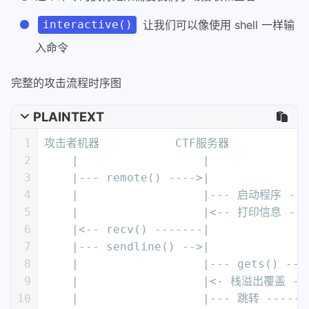
3
    |--- remote() ---->|              
4
    |                  |--- 启动程序 ---
5
    |                  |<-- 打印信息 ---
6
    |<-- recv() -------|              
7
    |--- sendline() -->|              
8
    |                  |--- gets() ---
9
    |                  |<- 栈溢出覆盖 --
10
    |                  |--- 跳转 ------
11
    |                  |<-- cat flag -
12
    |<-- 交互模式 -----|                
Xiaozhi_z
专注网络安全研究、CTF 实战与 Linux 系统运维 | 菜狗成长
笔记