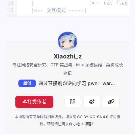
通过直接刷题逆向学习 pwn：warmup_csaw_2016 题解（栈溢出变种实战）
原创
打赏作者
本博客所有文章除特别声明外，均采用
CC BY-NC-SA 4.0
许可协
议。转载请注明来自
小志 z 博客
！
学习
CTF
Pwn
16
20
3
上一篇
“鹏云杯” 第十二届山东省大学生网络安全技能大赛线上选拔赛 题目分享