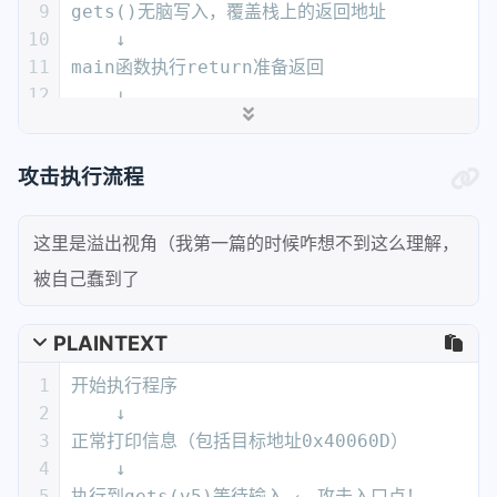
9
gets()无脑写入，覆盖栈上的返回地址
10
    ↓
11
main函数执行return准备返回
12
    ↓
13
从栈上弹出返回地址，但弹出的是我们覆盖的0x4006
14
    ↓
攻击执行流程
15
程序跳转到0x40060D（sub_40060D函数）
16
    ↓
17
执行system("cat flag.txt") ← 攻击成功！
这里是溢出视角（我第一篇的时候咋想不到这么理解，
18
    ↓
被自己蠢到了
19
显示flag内容
PLAINTEXT
1
开始执行程序
2
    ↓
3
正常打印信息（包括目标地址0x40060D）
4
    ↓
5
执行到gets(v5)等待输入 ← 攻击入口点！