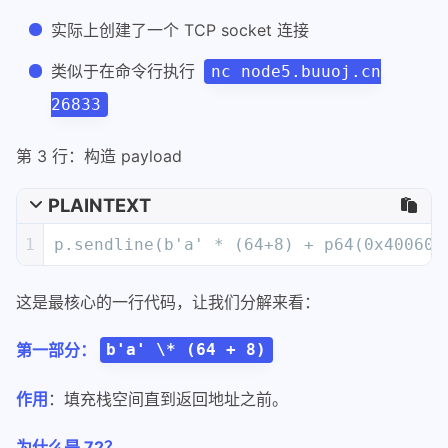
这是最核心的一行代码，让我们分解来看：
第一部分：
b'a' \* (64 + 8)
作用
：填充栈空间直到返回地址之前。
为什么是 72？
：
缓冲区的大小
64
v5
：覆盖保存的 RBP 寄存器（64 位系统）
8
：到达返回地址的精确偏移量
64 + 8 = 72
为什么用
？
b'a'
前缀表示字节字符串（bytes）
b