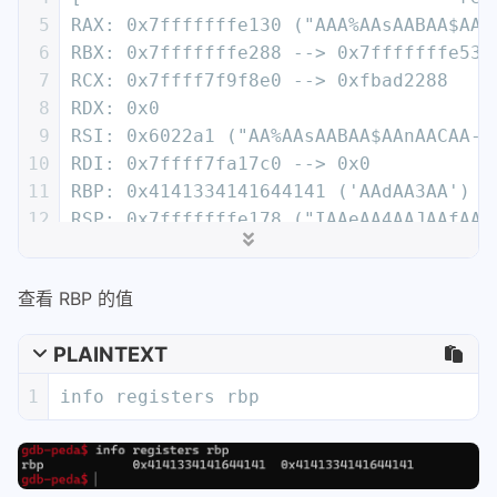
14
R8 : 0x602305 --> 0x0
查看 RBP 的值
15
R9 : 0x0
16
R10: 0x0
PLAINTEXT
17
R11: 0x202
18
R12: 0x0
1
info registers rbp
19
R13: 0x7fffffffe298 --> 0x7fffffffe55f
20
R14: 0x7ffff7ffd000 --> 0x7ffff7ffe310
21
R15: 0x0
22
EFLAGS: 0x10202 (carry parity adjust z
23
[-------------------------------------
PLAINTEXT
24
   0x400699:    mov    eax,0x0
1
gdb-peda$ info registers rbp
25
   0x40069e:    call   0x400500 <gets@
2
rbp            0x4141334141644141  0x41
26
   0x4006a3:    leave
27
=> 0x4006a4:    ret
28
   0x4006a5:    cs nop WORD PTR [rax+r
使用 pattern offset 计算 RBP 的偏移量
29
   0x4006af:    nop
30
   0x4006b0:    push   r15
RBP 在偏移量 64 处被覆盖，偏移量为 64
31
   0x4006b2:    mov    r15d,edi