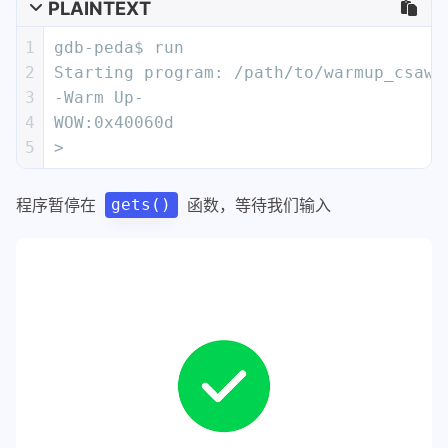
PLAINTEXT
1
gdb-peda$ run
2
Starting program: /path/to/warmup_csaw_
3
-Warm Up-
4
WOW:0x40060d
5
>
程序暂停在
函数，等待我们输入
gets()
将模式字符串发送给程序
PLAINTEXT
1
AAA%AAsAABAA$AAnAACAA-AA(AADAA;AA)AAEAA