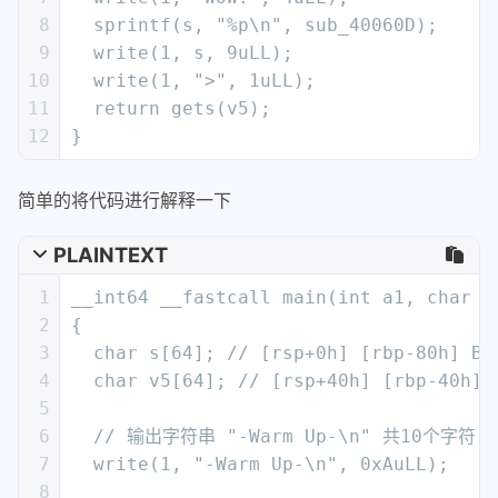
8
  sprintf(s, "%p\n", sub_40060D);
9
  write(1, s, 9uLL);
10
  write(1, ">", 1uLL);
11
  return gets(v5);
12
}
简单的将代码进行解释一下
PLAINTEXT
1
__int64 __fastcall main(int a1, char *
2
{
3
  char s[64]; // [rsp+0h] [rbp-80h] BY
4
  char v5[64]; // [rsp+40h] [rbp-40h] 
5
6
  // 输出字符串 "-Warm Up-\n" 共10个字
7
  write(1, "-Warm Up-\n", 0xAuLL);
8