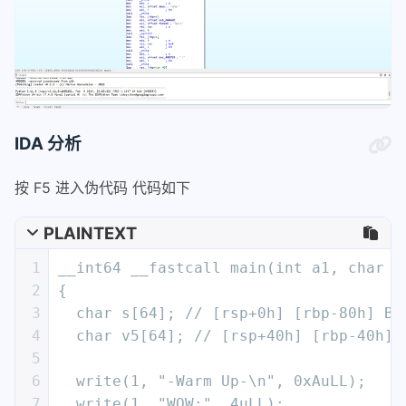
IDA 分析
按 F5 进入伪代码 代码如下
PLAINTEXT
1
__int64 __fastcall main(int a1, char *
2
{
3
  char s[64]; // [rsp+0h] [rbp-80h] BY
4
  char v5[64]; // [rsp+40h] [rbp-40h] 
5
6
  write(1, "-Warm Up-\n", 0xAuLL);
7
  write(1, "WOW:", 4uLL);