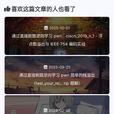
2025-09-25
通过直接刷题逆向学习 pwn 简单的栈溢出
（test_your_nc、rip 题解）
2026-02-06
网安社团周报 Week1 - XSS（跨站脚本攻击）
2026-02-14
网安社团周报 Week2 - SSRF（服务器端请求伪造）
And 第三届 SHCTF（Web） 2025 春秋杯冬季赛
（Ai） WriteUP