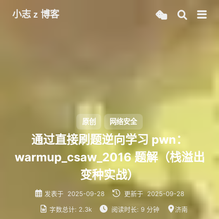
小志 z 博客
原创
网络安全
通过直接刷题逆向学习 pwn：
warmup_csaw_2016 题解（栈溢出
变种实战）
发表于
2025-09-28
更新于
2025-09-28
字数总计:
2.3k
阅读时长:
9 分钟
济南