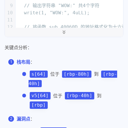
9
  // 输出字符串 "WOW:" 共4个字符
10
  write(1, "WOW:", 4uLL);
11
12
  // 将函数 sub_40060D 的地址格式化为十六
13
  sprintf(s, "%p\n", sub_40060D);
14
关键点分析：
15
  // 输出 s 中的内容（函数地址），共9个字符
16
  write(1, s, 9uLL);
栈布局
：
17
18
  // 输出提示符 ">"
位于
到
s[64]
[rbp-80h]
[rbp-
19
  write(1, ">", 1uLL);
40h]
20
21
  // 从标准输入读取数据到 v5 数组（存在缓冲
位于
到
v5[64]
[rbp-40h]
22
  return gets(v5);
[rbp]
23
}
漏洞点
：