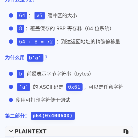
的 ASCII 码是
，可以是任意字符
'a'
0x61
使用可打印字符便于调试
第二部分：
p64(0x40060D)
PLAINTEXT
1
p64(0x40060D)  # 将地址打包成8字节的小端序格
作用
：将目标地址打包成适合覆盖返回地址的格式。
函数详解
：
p64()
功能：将 64 位整数打包成 8 字节的字节串
处理字节序：x86/x64 架构使用
小端序
（Little