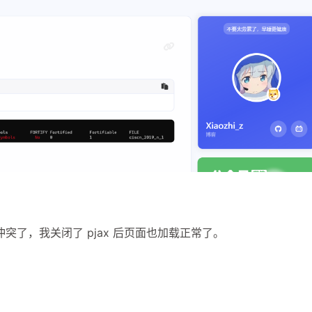
1
1
1
1
小程序
年度总结
抓包
探针
4
1
8
网安社团周报
软考
运维
题目
六月 2026
五月 2026
1
2
篇
篇
二月 2026
一月 2026
5
4
篇
篇
冲突了，我关闭了 pjax 后页面也加载正常了。