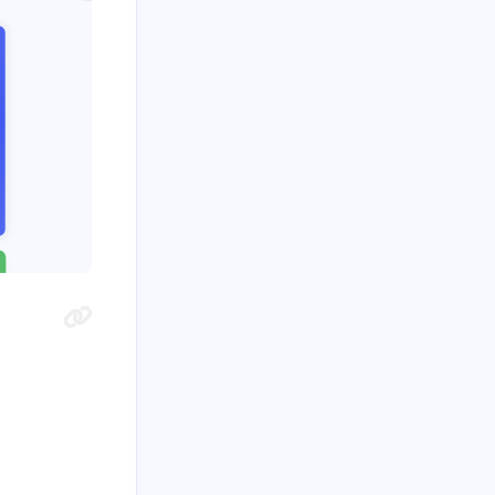
2
1
3
2
提权
生活
白嫖
红队
6
2
分享
高等数学
四月 2026
三月 2026
5
4
篇
篇
十二月 2025
十一月 2025
6
5
篇
篇