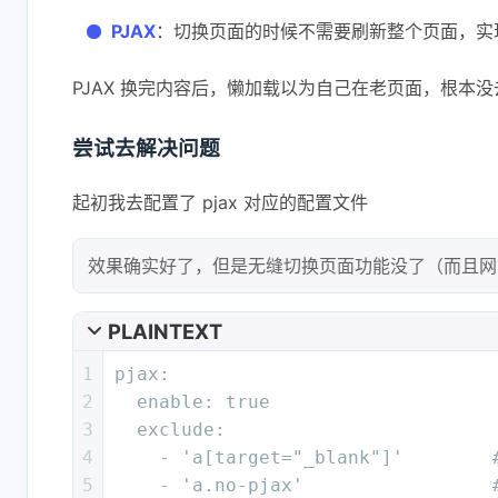
PJAX
：切换页面的时候不需要刷新整个页面，实
PJAX 换完内容后，懒加载以为自己在老页面，根
尝试去解决问题
起初我去配置了 pjax 对应的配置文件
效果确实好了，但是无缝切换页面功能没了（而且网站主
PLAINTEXT
1
pjax:
2
  enable: true
3
  exclude:
4
    - 'a[target="_blank"]'    
5
    - 'a.no-pjax'              