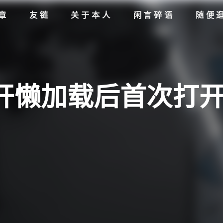
章
友链
关于本人
闲言碎语
随便
o 开懒加载后首次